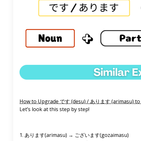
How to Upgrade です (desu) / あります (arimasu) 
Let’s look at this step by step!
1. あります(arimasu) → ございます(gozaimasu)