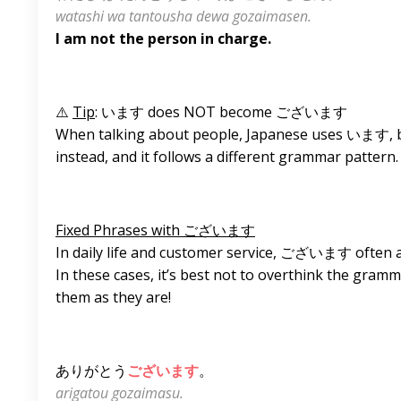
watashi wa tantousha dewa gozaimasen.
I am not the person in charge.
⚠️
Tip
: います does NOT become ございます
When talking about people, Japanese uses います
instead, and it follows a different grammar pattern.
Fixed Phrases with ございます
In daily life and customer service, ございます often a
In these cases, it’s best not to overthink the gra
them as they are!
ありがとう
ございます
。
arigatou gozaimasu.