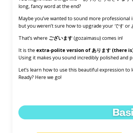
long, fancy word at the end?
Maybe you’ve wanted to sound more professional i
but you weren’t sure how to upgrade your です 
That’s where
ございます
(gozaimasu) comes in!
It is the
extra-polite version of あります (there is) 
Using it makes you sound incredibly polished and pro
Let’s learn how to use this beautiful expression to
Ready? Here we go!