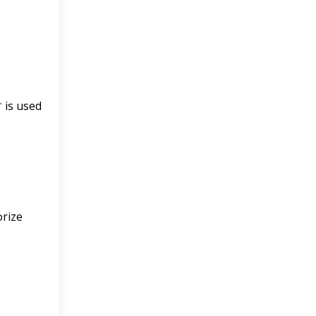
is used
orize