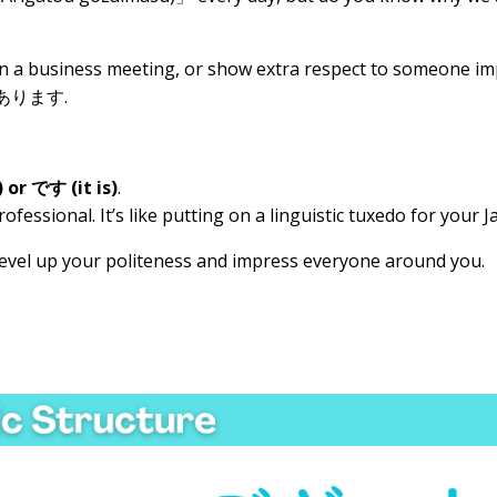
n a business meeting, or show extra respect to someone im
or あります.
or です (it is)
.
fessional. It’s like putting on a linguistic tuxedo for your 
 level up your politeness and impress everyone around you.