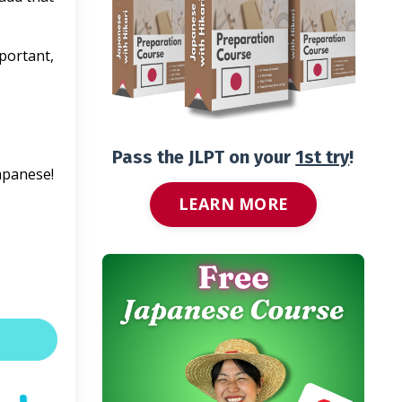
portant,
Pass the JLPT on your
1st try
!
Japanese!
LEARN MORE