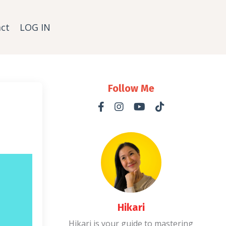
ct
LOG IN
Follow Me
Hikari
Hikari is your guide to mastering