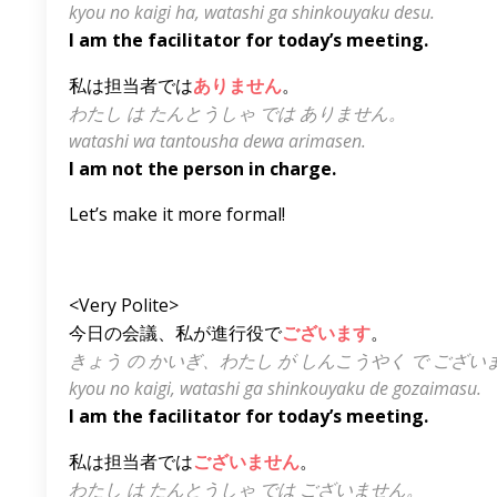
kyou no kaigi ha, watashi ga shinkouyaku desu.
I am the facilitator for today’s meeting.
私は担当者では
ありません
。
わたし は たんとうしゃ では ありません。
watashi wa tantousha dewa arimasen.
I am not the person in charge.
Let’s make it more formal!
<Very Polite>
今日の会議、私が進行役で
ございます
。
きょう の かいぎ、わたし が しんこうやく で ござい
kyou no kaigi, watashi ga shinkouyaku de gozaimasu.
I am the facilitator for today’s meeting.
私は担当者では
ございません
。
わたし は たんとうしゃ では ございません。