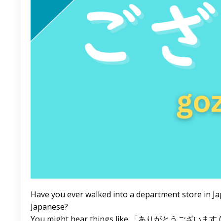
Have you ever walked into a department store in Jap
Japanese?
You might hear things like 「ありがとうございます (Arig