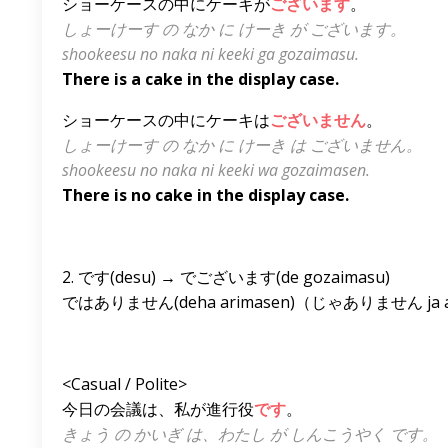
ショーケースの中にケーキが
ございます
。
しょーけーす の なか に けーき が ございます。
shookeesu no naka ni keeki ga gozaimasu.
There is a cake in the display case.
ショーケースの中にケーキは
ございません
。
しょーけーす の なか に けーき は ございません。
shookeesu no naka ni keeki wa gozaimasen.
There is no cake in the display case.
2. です(desu) → でございます(de gozaimasu)
ではありません(deha arimasen)（じゃありません ja arim
<Casual / Polite>
今日の会議は、私が進行役
です
。
きょう の かいぎ は、わたし が しんこうやく です。