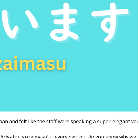
an and felt like the staff were speaking a super-elegant ve
atou gozaimasu)」 every day, but do you know why we a